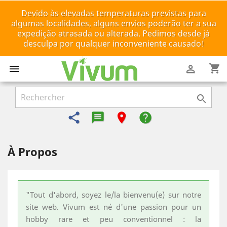
Devido às elevadas temperaturas previstas para
algumas localidades, alguns envios poderão ter a sua
expedição atrasada ou alterada. Pedimos desde já
desculpa por qualquer inconveniente causado!
shopping_cart



share
message-reply-text
room
help
À Propos
"Tout d'abord, soyez le/la bienvenu(e) sur notre
site web. Vivum est né d'une passion pour un
hobby rare et peu conventionnel : la