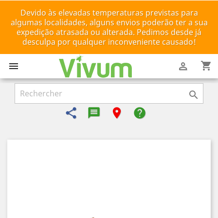
Devido às elevadas temperaturas previstas para
algumas localidades, alguns envios poderão ter a sua
expedição atrasada ou alterada. Pedimos desde já
desculpa por qualquer inconveniente causado!
shopping_cart



share
message-reply-text
room
help