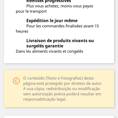
Remises progressives
Plus vous achetez, moins vous payez
pour le transport
Expédition le jour même
Pour les commandes finalisées avant 15
heures
Livraison de produits vivants ou
surgelés garantie
Dans les aliments vivants et congelés
O conteúdo (Texto e Fotografias) desta
copyright
página está protegido por direitos de autor.
A sua cópia, redistribuição ou modificação
sem autorização prévia poderá resultar em
responsabilização legal.