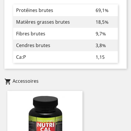
Protéines brutes
69,1%
Matières grasses brutes
18,5%
Fibres brutes
9,7%
Cendres brutes
3,8%
Ca:P
1,15
Accessoires
shopping_cart