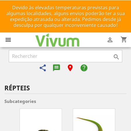
Devido às elevadas temperaturas previstas para
algumas localidades, alguns envios poderão ter a sua
expedição atrasada ou alterada. Pedimos desde já
desculpa por qualquer inconveniente causado!
shopping_cart



share
message-reply-text
room
help
RÉPTEIS
Subcategories