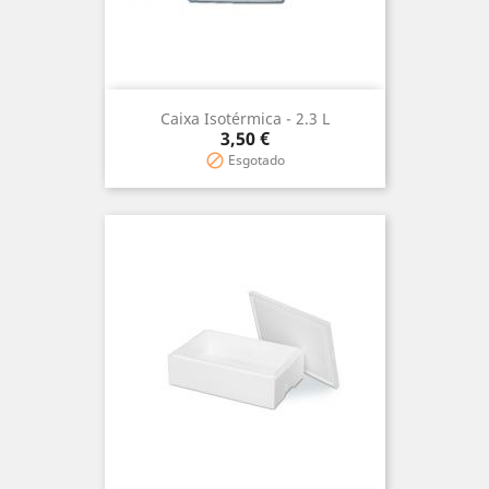
Caixa Isotérmica - 2.3 L
Prix
3,50 €
Esgotado
