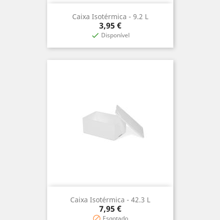
Caixa Isotérmica - 9.2 L
Prix
3,95 €
Disponível

Caixa Isotérmica - 42.3 L
Prix
7,95 €
Esgotado
