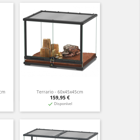
5cm
Terrario - 60x45x45cm
Aperçu rapide

Prix
159,95 €
Disponível
