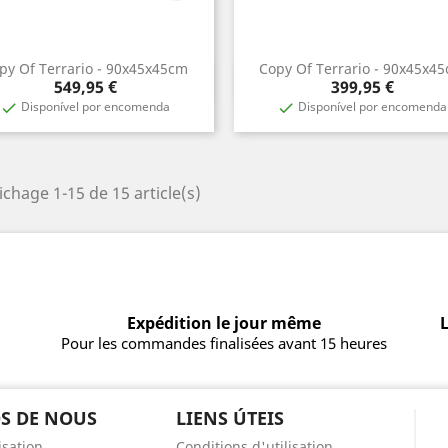
py Of Terrario - 90x45x45cm
Copy Of Terrario - 90x45x4
Aperçu rapide
Aperçu rapide


Prix
Prix
549,95 €
399,95 €
Disponível por encomenda
Disponível por encomenda


ichage 1-15 de 15 article(s)
Expédition le jour même
L
Pour les commandes finalisées avant 15 heures
S DE NOUS
LIENS ÚTEIS
isation
Conditions d'utilisation