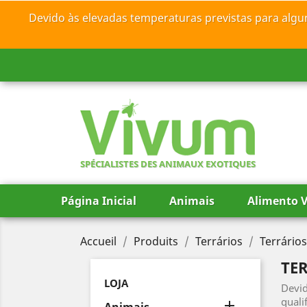
Devido às elevadas temperaturas previstas para algu
SPÉCIALISTES DES ANIMAUX EXOTIQUES
Página Inicial
Animais
Alimento V
Accueil
Produits
Terrários
Terrário
TE
LOJA
Devid
quali
