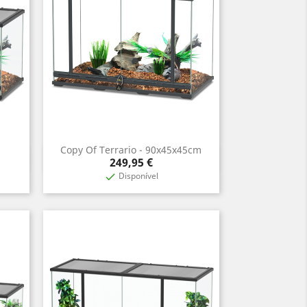
Copy Of Terrario - 90x45x45cm
Aperçu rapide

Prix
249,95 €
Disponível
