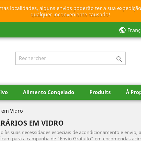
mas localidades, alguns envios poderão ter a sua expedição
qualquer inconveniente causado!
public
Franç

ivo
Alimento Congelado
Produits
À Pro
s em Vidro
RRÁRIOS EM VIDRO
o às suas necessidades especiais de acondicionamento e envio, a
ficam para a campanha de "Envio Gratuito" em encomendas acim