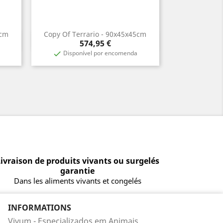
5cm
Copy Of Terrario - 90x45x45cm
Aperçu rapide

Prix
574,95 €
Disponível por encomenda

ivraison de produits vivants ou surgelés
garantie
Dans les aliments vivants et congelés
INFORMATIONS
Vivum - Especializados em Animais