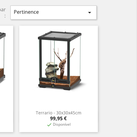
par
Pertinence

:
Terrario - 30x30x45cm
Aperçu rapide

Prix
99,95 €
Disponível
