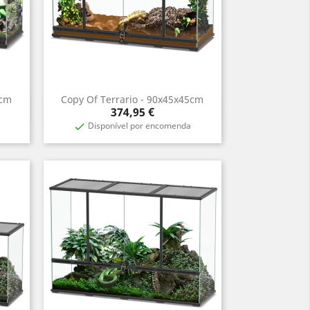
5cm
Copy Of Terrario - 90x45x45cm
Aperçu rapide

Prix
374,95 €
Disponível por encomenda
