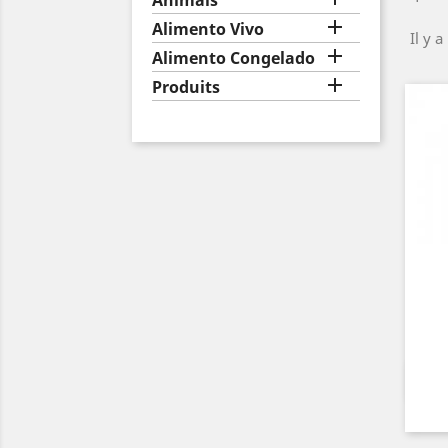
Animais

Alimento Vivo
Il y a

Alimento Congelado

Produits