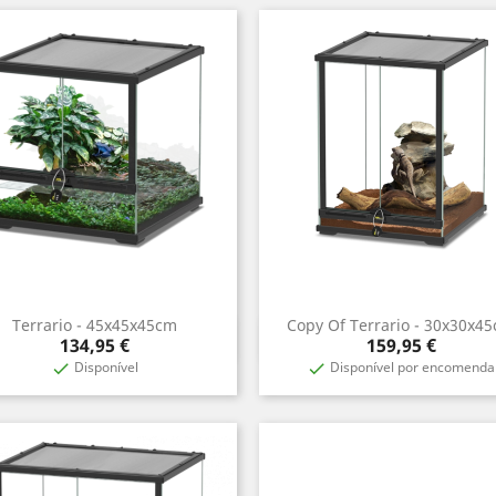
Terrario - 45x45x45cm
Copy Of Terrario - 30x30x4
Aperçu rapide
Aperçu rapide


Prix
Prix
134,95 €
159,95 €
Disponível
Disponível por encomenda

