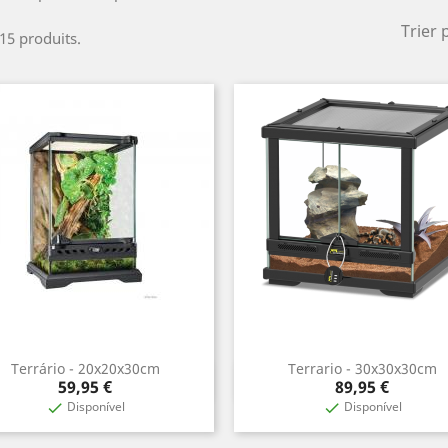
Trier 
 15 produits.
Terrário - 20x20x30cm
Terrario - 30x30x30cm
Aperçu rapide
Aperçu rapide


Prix
Prix
59,95 €
89,95 €
Disponível
Disponível

