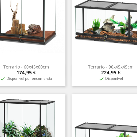
Terrario - 60x45x60cm
Terrario - 90x45x45cm
Aperçu rapide
Aperçu rapide


Prix
Prix
174,95 €
224,95 €
Disponível por encomenda
Disponível

