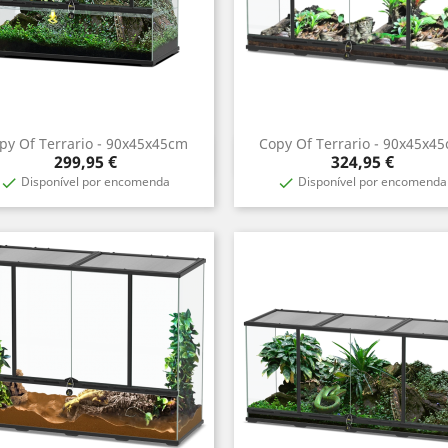
py Of Terrario - 90x45x45cm
Copy Of Terrario - 90x45x4
Aperçu rapide
Aperçu rapide


Prix
Prix
299,95 €
324,95 €
Disponível por encomenda
Disponível por encomenda

