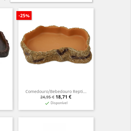
-25%
Comedouro/Bebedouro Repti...
Aperçu rapide

Prix
Prix
18,71 €
24,95 €
de
Disponível

base