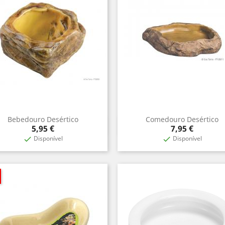
Bebedouro Desértico
Comedouro Desértico
Aperçu rapide
Aperçu rapide


Prix
Prix
5,95 €
7,95 €
Disponível
Disponível

