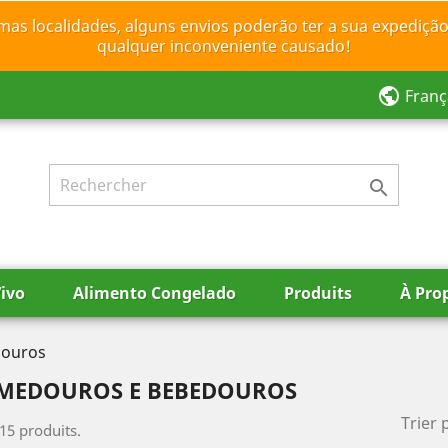
mas localidades, alguns envios poderão ter a sua expedição
qualquer inconveniente causado!
public
Franç

ivo
Alimento Congelado
Produits
À Pro
douros
MEDOUROS E BEBEDOUROS
Trier 
 15 produits.