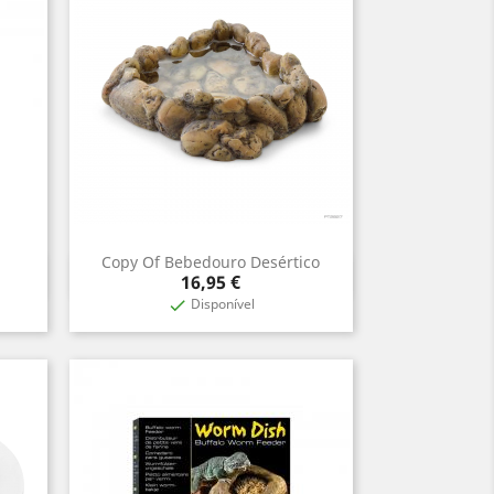
Copy Of Bebedouro Desértico
Aperçu rapide

Prix
16,95 €
Disponível
