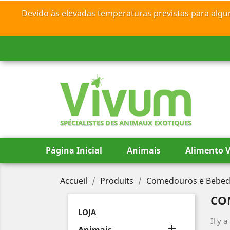
Devido às elevadas temperaturas previstas para algu
SPÉCIALISTES DES ANIMAUX EXOTIQUES
Página Inicial
Animais
Alimento V
Accueil
Produits
Comedouros e Bebe
CO
LOJA
Il y a
