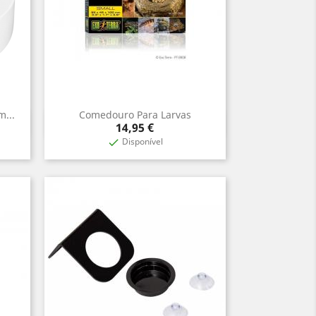
...
Comedouro Para Larvas
Aperçu rapide

Prix
14,95 €
Disponível
