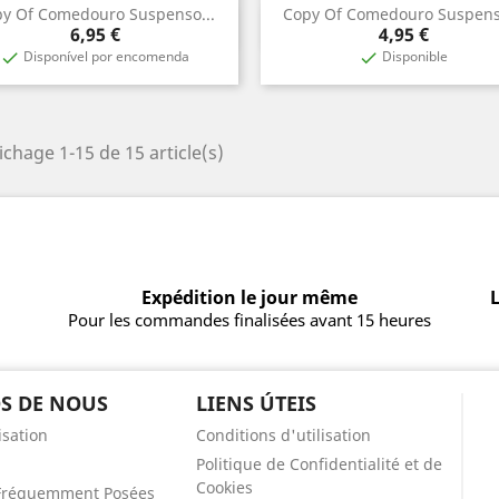
y Of Comedouro Suspenso...
Copy Of Comedouro Suspenso
Aperçu rapide
Aperçu rapide


Prix
Prix
6,95 €
4,95 €
Disponível por encomenda
Disponible


ichage 1-15 de 15 article(s)
Expédition le jour même
L
Pour les commandes finalisées avant 15 heures
S DE NOUS
LIENS ÚTEIS
isation
Conditions d'utilisation
Politique de Confidentialité et de
Cookies
Fréquemment Posées