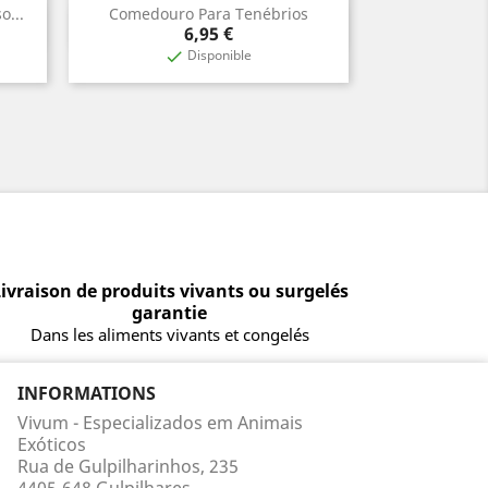
...
Comedouro Para Tenébrios
Aperçu rapide

Prix
6,95 €
Disponible

ivraison de produits vivants ou surgelés
garantie
Dans les aliments vivants et congelés
INFORMATIONS
Vivum - Especializados em Animais
Exóticos
Rua de Gulpilharinhos, 235