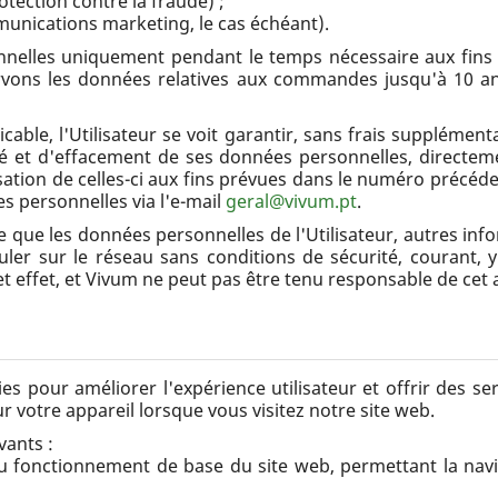
tection contre la fraude) ;
unications marketing, le cas échéant).
nelles uniquement pendant le temps nécessaire aux fins
servons les données relatives aux commandes jusqu'à 10 
cable, l'Utilisateur se voit garantir, sans frais supplémentai
lité et d'effacement de ses données personnelles, direct
lisation de celles-ci aux fins prévues dans le numéro précéden
 personnelles via l'e-mail
geral@vivum.pt
.
e que les données personnelles de l'Utilisateur, autres inf
ler sur le réseau sans conditions de sécurité, courant, y 
cet effet, et Vivum ne peut pas être tenu responsable de cet a
es pour améliorer l'expérience utilisateur et offrir des se
ur votre appareil lorsque vous visitez notre site web.
vants :
 fonctionnement de base du site web, permettant la navigat