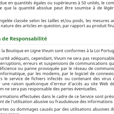
due en quantités égales ou supérieures à 50 unités, le com
e que la quantité absolue peut être soumise à de légère
gelée classée selon les tailles et/ou poids, les mesures a
a nature des articles en question, par rapport au produit fina
n de Responsabilité
 la Boutique en Ligne Vivum sont conformes à la Loi Portug
urité adéquats, cependant, Vivum ne sera pas responsable d
interruptions, erreurs et suspensions de communications qu
éficience ou panne provoquée par le réseau de communic
 informatique, par les modems, par le logiciel de connexi
s le service de fichiers infectés ou contenant des virus
our une raison quelconque d'erreur d'accès au site Web d
ivum ne sera pas responsable des pertes éventuelles.
ormations effectuées dans le cadre de ce Service sont prés
nt de l'utilisation abusive ou frauduleuse des informations
rtes ou dommages causés par des utilisations abusives du