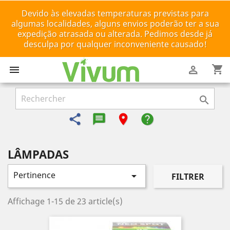
Devido às elevadas temperaturas previstas para
algumas localidades, alguns envios poderão ter a sua
expedição atrasada ou alterada. Pedimos desde já
desculpa por qualquer inconveniente causado!
shopping_cart



share
message-reply-text
room
help
LÂMPADAS
Pertinence

FILTRER
Affichage 1-15 de 23 article(s)