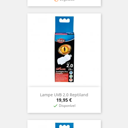
base
Lampe UVB 2.0 Reptiland
Prix
19,95 €
Disponível
