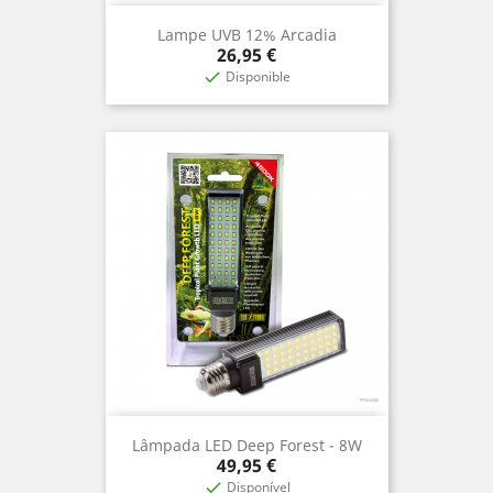
Lampe UVB 12% Arcadia
Prix
26,95 €
Disponible

Lâmpada LED Deep Forest - 8W
Prix
49,95 €
Disponível
