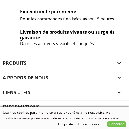
Expédition le jour même
Pour les commandes finalisées avant 15 heures
Livraison de produits vivants ou surgelés
garantie
Dans les aliments vivants et congelés
PRODUITS

A PROPOS DE NOUS

LIENS ÚTEIS

INFORMATIONS
Usamos cookies para melhorar a sua experiência no nosso site. Ao
© 2026 - Vivum - Especializados em Animais Exóticos, todos
continuar a navegar no nosso site está a concordar com o uso de cookies
os direitos reservados.
Ler politica de privacidade
Concordo