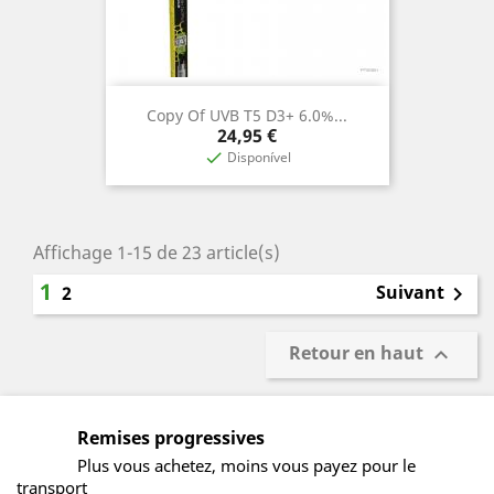
Copy Of UVB T5 D3+ 6.0%...
Prix
24,95 €
Disponível

Affichage 1-15 de 23 article(s)
1
Suivant
2

Retour en haut

Remises progressives
Plus vous achetez, moins vous payez pour le
transport