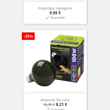
Projecteur Halogène
Prix
9,95 €
Disponible

-25%
Ampoule De Lune
Prix
Prix
8,21 €
10,95 €
de
Esgotado
