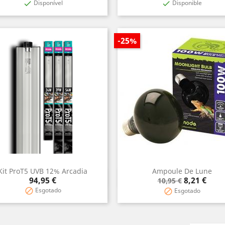
Disponível
Disponible


-25%
Kit ProT5 UVB 12% Arcadia
Ampoule De Lune
Aperçu rapide
Aperçu rapide


Prix
Prix
Prix
94,95 €
8,21 €
10,95 €
de
Esgotado

Esgotado

base