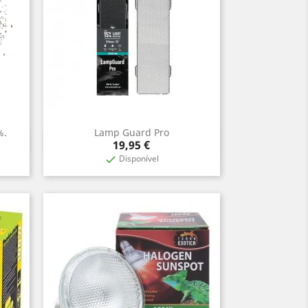
%.
Lamp Guard Pro
Aperçu rapide

Prix
19,95 €
Disponível
