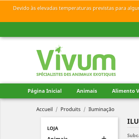
Devido às elevadas temperaturas previstas para algu
SPÉCIALISTES DES ANIMAUX EXOTIQUES
Página Inicial
Animais
Alimento V
Accueil
Produits
Iluminação
IL
LOJA
Subc
