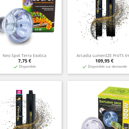
Neo Spot Terra Exotica
Arcadia LumenIZE ProT5 6
Aperçu rapide
Aperçu rapide


Prix
Prix
7,75 €
109,95 €
Disponible
Disponible sur demande

