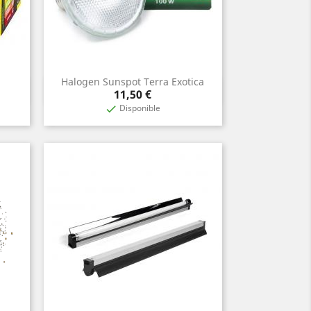
Halogen Sunspot Terra Exotica
Aperçu rapide

Prix
11,50 €
Disponible
