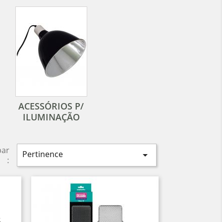
ACESSÓRIOS P/
ILUMINAÇÃO
par
Pertinence

: