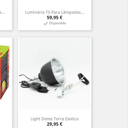
...
Luminária T5 Para Lâmpadas...
Aperçu rapide

Prix
59,95 €
Disponible

Light Dome Terra Exotica
Aperçu rapide

Prix
29,95 €