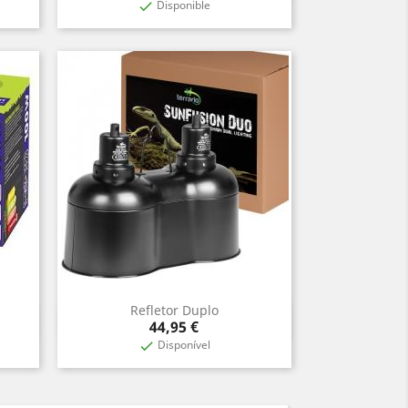
Disponible

Refletor Duplo
Aperçu rapide

Prix
44,95 €
Disponível
