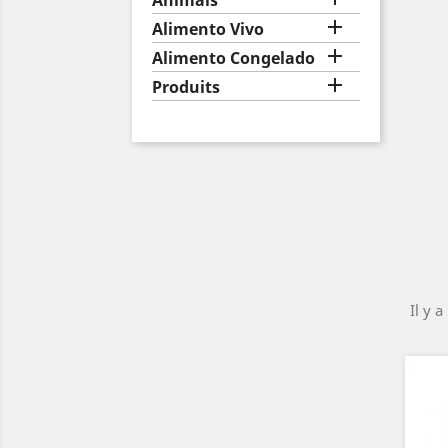
Animais

Alimento Vivo

Alimento Congelado

Produits
Il y a