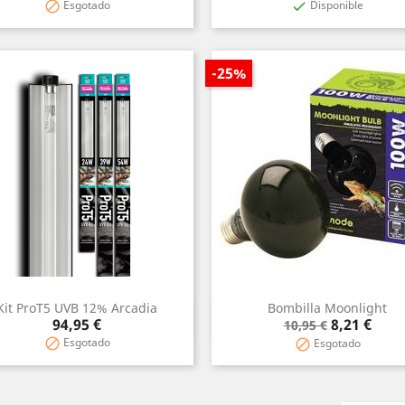
Esgotado
Disponible


-25%
Kit ProT5 UVB 12% Arcadia
Bombilla Moonlight
Vista rápida
Vista rápida


Precio
Precio
Precio
94,95 €
8,21 €
10,95 €
base
Esgotado

Esgotado
