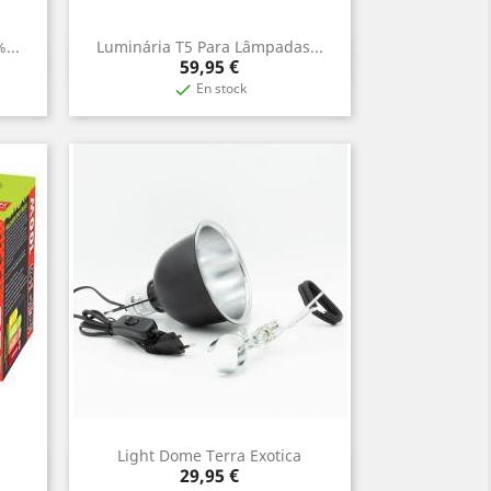
...
Luminária T5 Para Lâmpadas...
Vista rápida

Precio
59,95 €
En stock

Light Dome Terra Exotica
Vista rápida

Precio
29,95 €