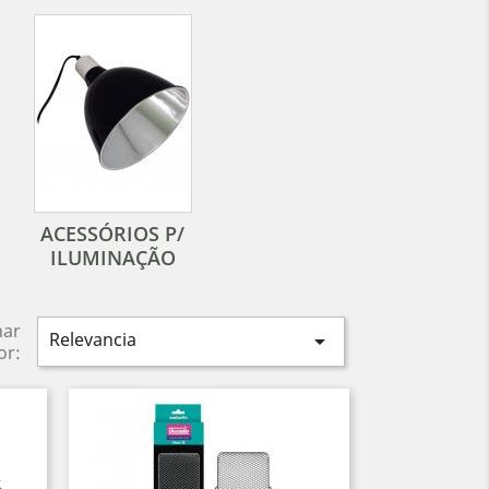
ACESSÓRIOS P/
ILUMINAÇÃO
nar
Relevancia

or: