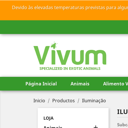
Devido às elevadas temperaturas previstas para algu
SPECIALIZED IN EXOTIC ANIMALS
Página Inicial
Animais
Alimento V
Inicio
Productos
Iluminação
IL
LOJA
Subc
