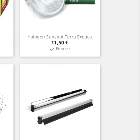
Halogen Sunspot Terra Exotica
Vista rápida

Precio
11,50 €
En stock
