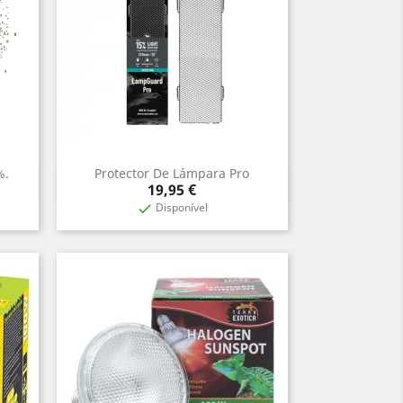
%.
Protector De Lámpara Pro
Vista rápida

Precio
19,95 €
Disponível
