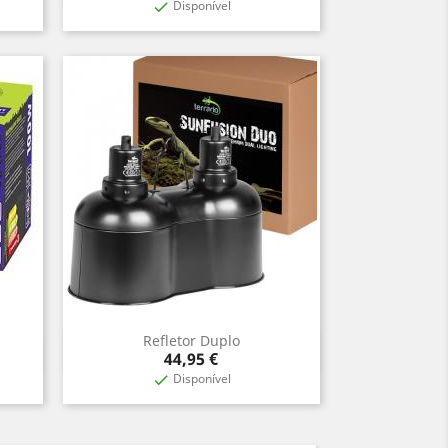
Disponível

Refletor Duplo
Vista rápida

Precio
44,95 €
Disponível
