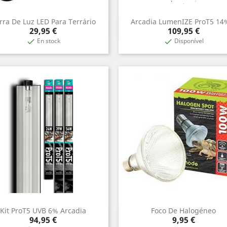
rra De Luz LED Para Terrário
Arcadia LumenIZE ProT5 14%
Vista rápida
Vista rápida


Precio
Precio
29,95 €
109,95 €
En stock
Disponível


Kit ProT5 UVB 6% Arcadia
Foco De Halogéneo
Vista rápida
Vista rápida


Precio
Precio
94,95 €
9,95 €