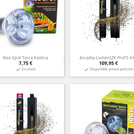
Neo Spot Terra Exotica
Arcadia LumenIZE ProT5 6
Vista rápida
Vista rápida


Precio
Precio
7,75 €
109,95 €
En stock
Disponible previa petición

