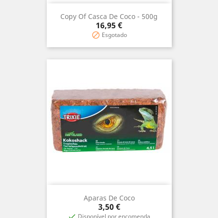
Copy Of Casca De Coco - 500g
Precio
16,95 €
Esgotado

Aparas De Coco
Precio
3,50 €
Disponível por encomenda
