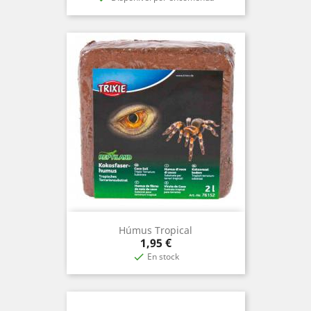
Húmus Tropical
Precio
1,95 €
En stock
