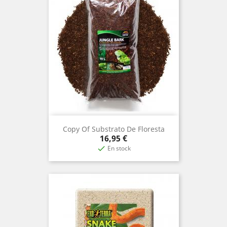
Copy Of Substrato De Floresta
Precio
16,95 €
En stock
