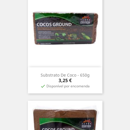
Substrato De Coco - 650g
Precio
3,25 €
Disponível por encomenda
