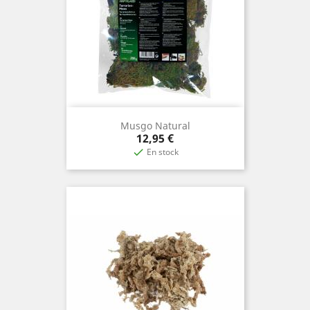
Musgo Natural
Precio
12,95 €
En stock
