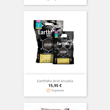
EarthMix Arid Arcadia
Precio
15,95 €
Esgotado
