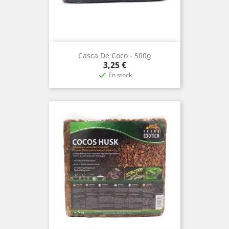
Casca De Coco - 500g
Precio
3,25 €
En stock
