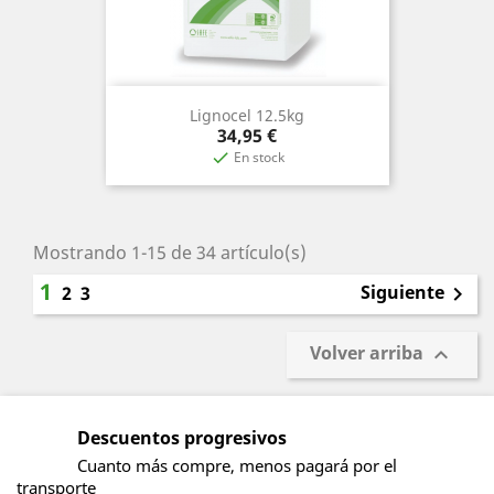
Lignocel 12.5kg
Precio
34,95 €
En stock

Mostrando 1-15 de 34 artículo(s)
1
Siguiente
2
3

Volver arriba

Descuentos progresivos
Cuanto más compre, menos pagará por el
transporte