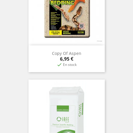
Copy Of Aspen
Precio
6,95 €
En stock
