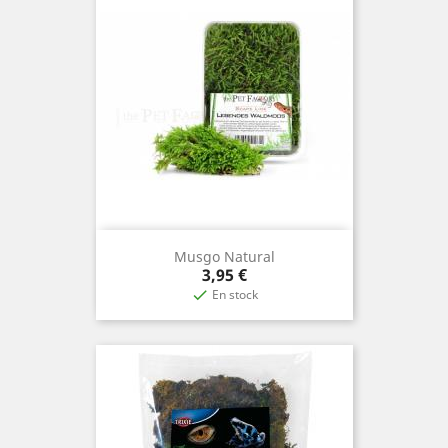
Musgo Natural
Precio
3,95 €
En stock
