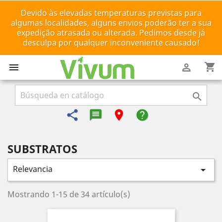
Devido às elevadas temperaturas previstas para
algumas localidades, alguns envios poderão ter a sua
expedição atrasada ou alterada. Pedimos desde já
desculpa por qualquer inconveniente causado!
shopping_cart



share
message-reply-text
room
help
SUBSTRATOS
Relevancia

Mostrando 1-15 de 34 artículo(s)