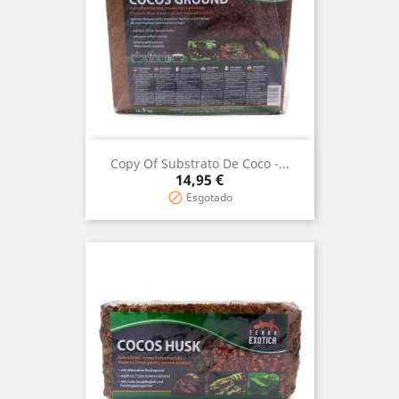
Copy Of Substrato De Coco -...
Precio
14,95 €
Esgotado
