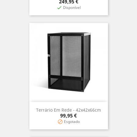
Precio
249,95 €
Disponível

Terrário Em Rede - 42x42x66cm
Precio
99,95 €
Esgotado
