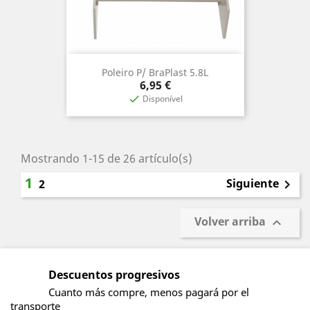
Poleiro P/ BraPlast 5.8L
Precio
6,95 €
Disponível

Mostrando 1-15 de 26 artículo(s)
1
Siguiente
2

Volver arriba

Descuentos progresivos
Cuanto más compre, menos pagará por el
transporte