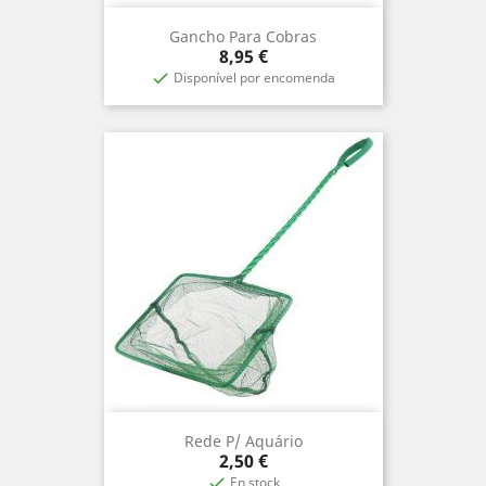
Gancho Para Cobras
Precio
8,95 €
Disponível por encomenda

Rede P/ Aquário
Precio
2,50 €
En stock
