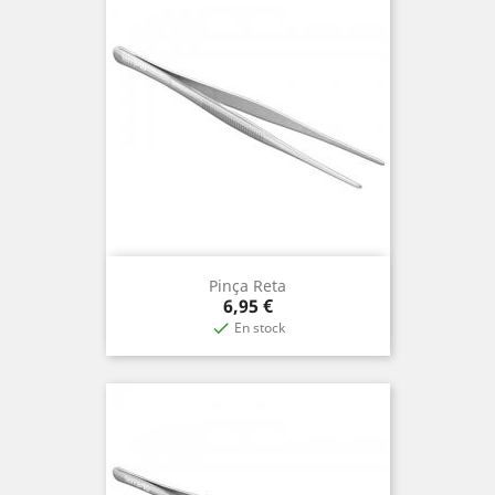
Pinça Reta
Precio
6,95 €
En stock
