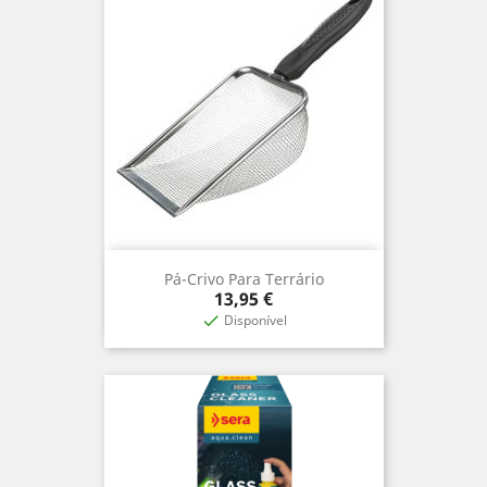
Pá-Crivo Para Terrário
Precio
13,95 €
Disponível
