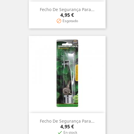
Fecho De Segurança Para...
Precio
4,95 €
Esgotado

Fecho De Segurança Para...
Precio
4,95 €
En stock
