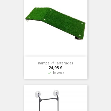
Rampa P/ Tartarugas
Precio
24,95 €
En stock
