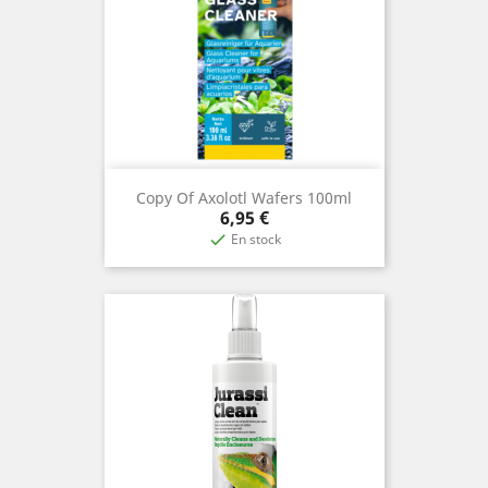
Copy Of Axolotl Wafers 100ml
Precio
6,95 €
En stock
