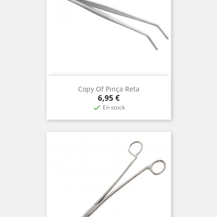
Copy Of Pinça Reta
Precio
6,95 €
En stock
