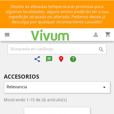
Devido às elevadas temperaturas previstas para
algumas localidades, alguns envios poderão ter a sua
expedição atrasada ou alterada. Pedimos desde já
desculpa por qualquer inconveniente causado!
shopping_cart



share
message-reply-text
room
help
ACCESORIOS
Relevancia

Mostrando 1-15 de 26 artículo(s)