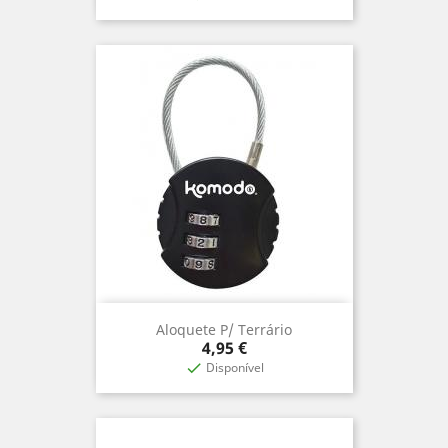
Aloquete P/ Terrário
Precio
4,95 €
Disponível
