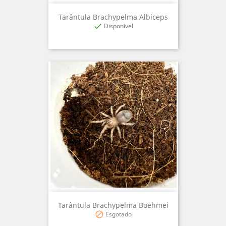
Tarântula Brachypelma Albiceps
Disponível

Tarântula Brachypelma Boehmei
Esgotado
