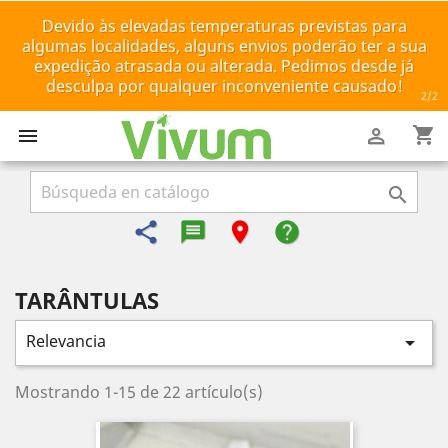
Devido às elevadas temperaturas previstas para
algumas localidades, alguns envios poderão ter a sua
expedição atrasada ou alterada. Pedimos desde já
desculpa por qualquer inconveniente causado!
2
/2
shopping_cart



share
message-reply-text
room
help
TARÂNTULAS
Relevancia

Mostrando 1-15 de 22 artículo(s)