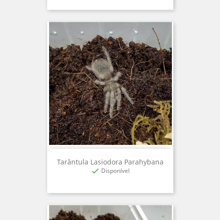
Tarântula Lasiodora Parahybana
Disponível
