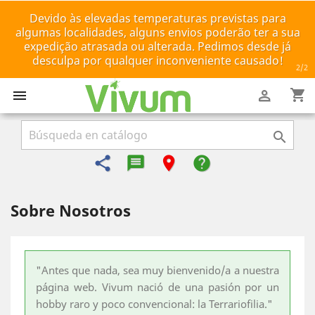
Devido às elevadas temperaturas previstas para
algumas localidades, alguns envios poderão ter a sua
expedição atrasada ou alterada. Pedimos desde já
desculpa por qualquer inconveniente causado!
2
/2
shopping_cart



share
message-reply-text
room
help
Sobre Nosotros
"Antes que nada, sea muy bienvenido/a a nuestra
página web. Vivum nació de una pasión por un
hobby raro y poco convencional: la Terrariofilia."