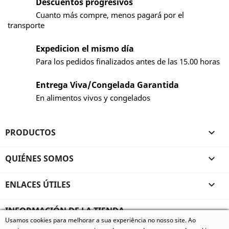
Descuentos progresivos
Cuanto más compre, menos pagará por el
transporte
Expedicion el mismo día
Para los pedidos finalizados antes de las 15.00 horas
Entrega Viva/Congelada Garantida
En alimentos vivos y congelados
PRODUCTOS

QUIÉNES SOMOS

ENLACES ÚTILES

INFORMACIÓN DE LA TIENDA
Usamos cookies para melhorar a sua experiência no nosso site. Ao
© 2026 - Vivum - Especializados em Animais Exóticos, todos