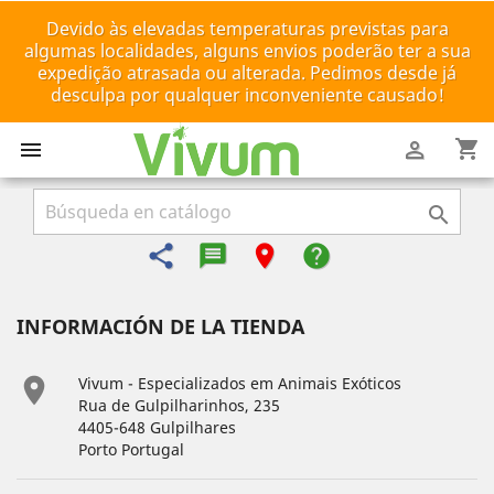
Devido às elevadas temperaturas previstas para
algumas localidades, alguns envios poderão ter a sua
expedição atrasada ou alterada. Pedimos desde já
desculpa por qualquer inconveniente causado!
shopping_cart



share
message-reply-text
room
help
INFORMACIÓN DE LA TIENDA

Vivum - Especializados em Animais Exóticos
Rua de Gulpilharinhos, 235
4405-648 Gulpilhares
Porto Portugal