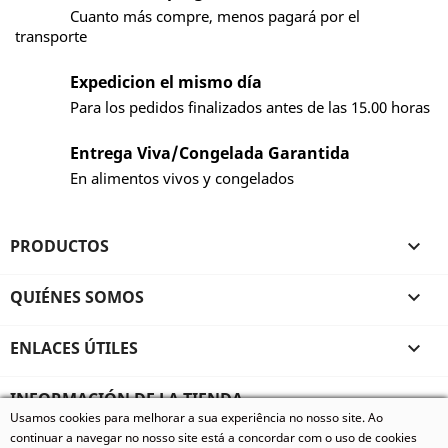
Cuanto más compre, menos pagará por el
transporte
Expedicion el mismo día
Para los pedidos finalizados antes de las 15.00 horas
Entrega Viva/Congelada Garantida
En alimentos vivos y congelados
PRODUCTOS

QUIÉNES SOMOS

ENLACES ÚTILES

INFORMACIÓN DE LA TIENDA
Usamos cookies para melhorar a sua experiência no nosso site. Ao
© 2026 - Vivum - Especializados em Animais Exóticos, todos
continuar a navegar no nosso site está a concordar com o uso de cookies