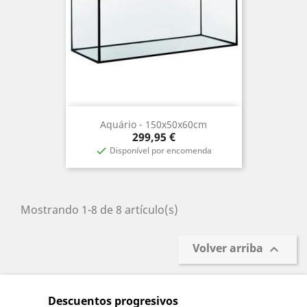
Aquário - 150x50x60cm
Precio
299,95 €
Disponível por encomenda

Mostrando 1-8 de 8 artículo(s)
Volver arriba

Descuentos progresivos