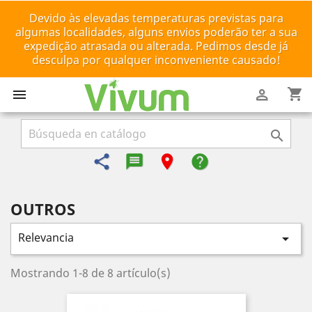
Devido às elevadas temperaturas previstas para
algumas localidades, alguns envios poderão ter a sua
expedição atrasada ou alterada. Pedimos desde já
desculpa por qualquer inconveniente causado!
shopping_cart



share
message-reply-text
room
help
OUTROS
Relevancia

Mostrando 1-8 de 8 artículo(s)