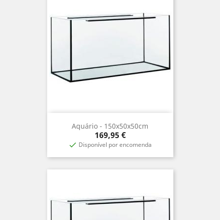
Aquário - 150x50x50cm
Precio
169,95 €
Disponível por encomenda
