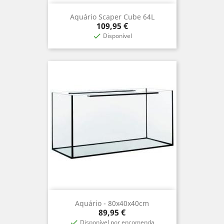
Aquário Scaper Cube 64L
Precio
109,95 €
Disponível

Aquário - 80x40x40cm
Precio
89,95 €
Disponível por encomenda
