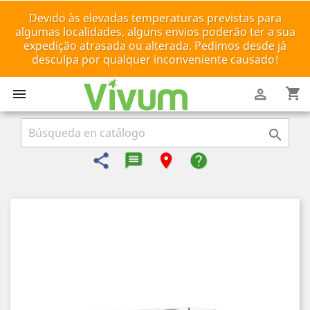
Devido às elevadas temperaturas previstas para
algumas localidades, alguns envios poderão ter a sua
expedição atrasada ou alterada. Pedimos desde já
desculpa por qualquer inconveniente causado!
shopping_cart



share
message-reply-text
room
help