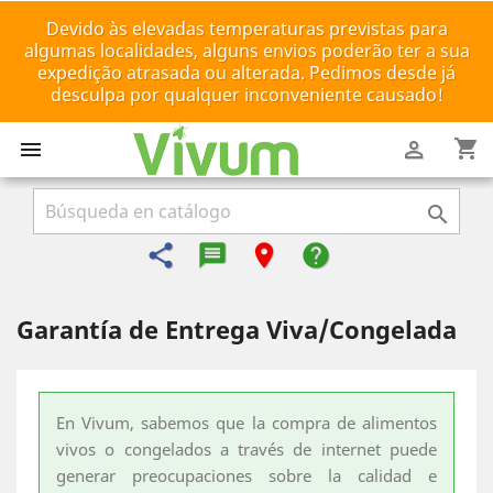
Devido às elevadas temperaturas previstas para
algumas localidades, alguns envios poderão ter a sua
expedição atrasada ou alterada. Pedimos desde já
desculpa por qualquer inconveniente causado!
shopping_cart



share
message-reply-text
room
help
Garantía de Entrega Viva/Congelada
En Vivum, sabemos que la compra de alimentos
vivos o congelados a través de internet puede
generar preocupaciones sobre la calidad e