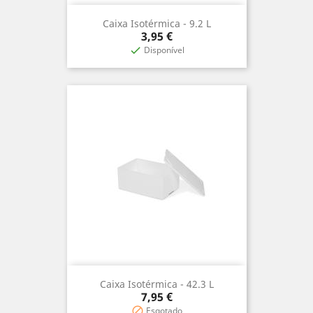
Caixa Isotérmica - 9.2 L
Precio
3,95 €
Disponível

Caixa Isotérmica - 42.3 L
Precio
7,95 €
Esgotado
