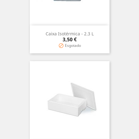
Caixa Isotérmica - 2.3 L
Precio
3,50 €
Esgotado
