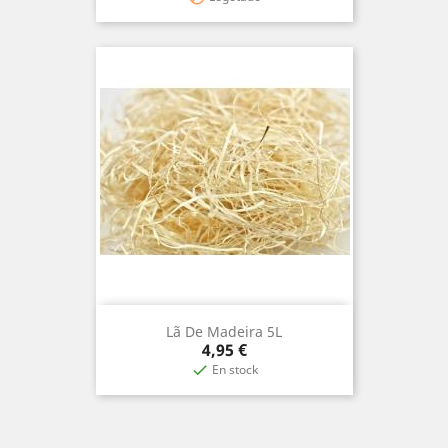
Lã De Madeira 5L
Precio
4,95 €
En stock
