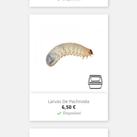
Larvas De Pachnoda
Precio
6,50 €
Disponível
