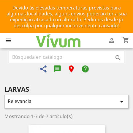
Devido às elevadas temperaturas previstas para
algumas localidades, alguns envios poderão ter a sua
expedição atrasada ou alterada. Pedimos desde já
desculpa por qualquer inconveniente causado!
shopping_cart



share
message-reply-text
room
help
LARVAS
Relevancia

Mostrando 1-7 de 7 artículo(s)