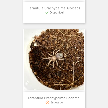
Tarântula Brachypelma Albiceps
Disponível

Tarântula Brachypelma Boehmei
Esgotado
