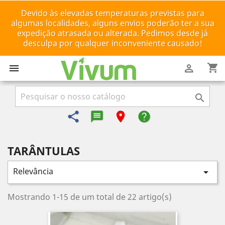
Devido às elevadas temperaturas previstas para
algumas localidades, alguns envios poderão ter a sua
expedição atrasada ou alterada. Pedimos desde já
desculpa por qualquer inconveniente causado!
shopping_cart



share
message-reply-text
room
help
TARÂNTULAS
Relevância

Mostrando 1-15 de um total de 22 artigo(s)