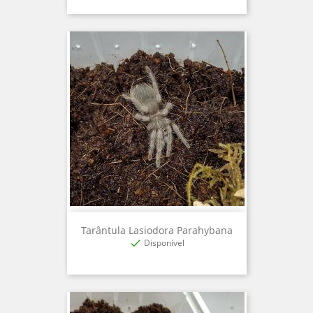
Tarântula Lasiodora Parahybana
Disponível
