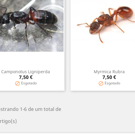
Camponotus Ligniperda
Myrmica Rubra
Vista rápida
Vista rápida


Preço
Preço
7,50 €
7,50 €
Esgotado
Esgotado


strando 1-6 de um total de
rtigo(s)