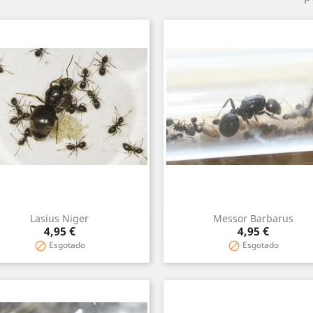
Lasius Niger
Messor Barbarus
Vista rápida
Vista rápida


Preço
Preço
4,95 €
4,95 €
Esgotado
Esgotado

