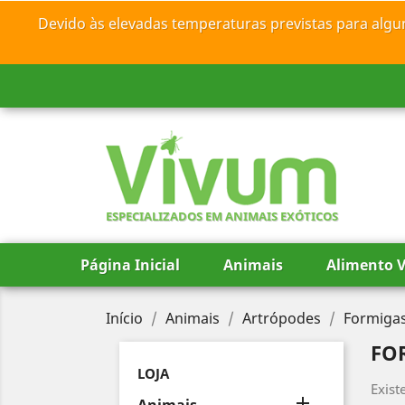
Devido às elevadas temperaturas previstas para algu
ESPECIALIZADOS EM ANIMAIS EXÓTICOS
Página Inicial
Animais
Alimento V
Início
Animais
Artrópodes
Formiga
FO
LOJA
Exist
