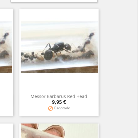
Messor Barbarus Red Head
Vista rápida

Preço
9,95 €
Esgotado
