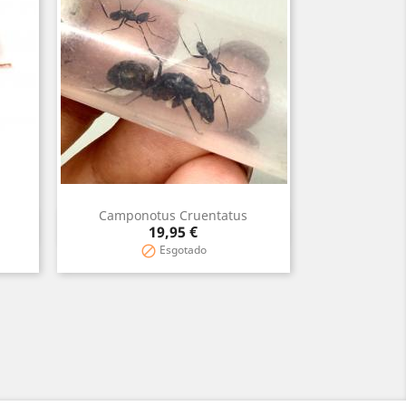
Camponotus Cruentatus
Vista rápida

Preço
19,95 €
Esgotado
