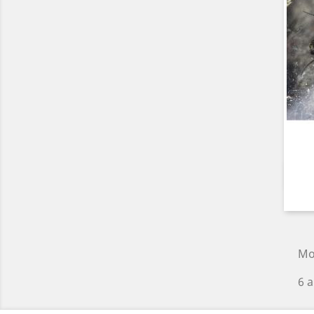
Mo
6 a