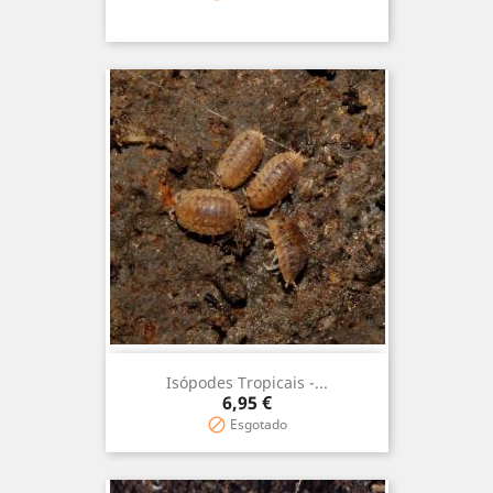
Isópodes Tropicais -...
Preço
6,95 €
Esgotado
