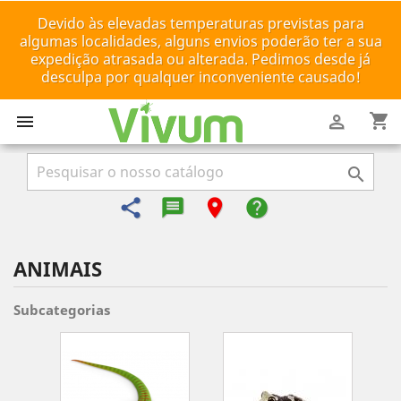
Devido às elevadas temperaturas previstas para
algumas localidades, alguns envios poderão ter a sua
expedição atrasada ou alterada. Pedimos desde já
desculpa por qualquer inconveniente causado!
shopping_cart



share
message-reply-text
room
help
ANIMAIS
Subcategorias