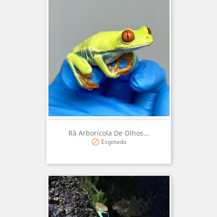
Rã Arborícola De Olhos...
Esgotado
