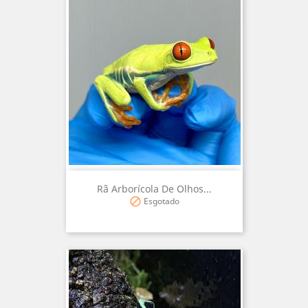
Rã Arborícola De Olhos...
Esgotado
