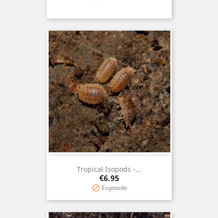
Tropical Isopods -...
Price
€6.95
Esgotado
