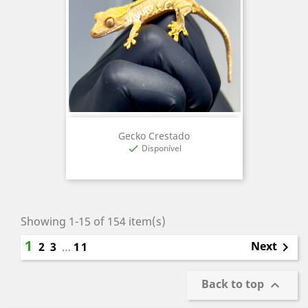
Gecko Crestado
Disponível

Showing 1-15 of 154 item(s)
1
Next
2
3
…
11

Back to top
