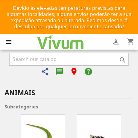
Devido às elevadas temperaturas previstas para
algumas localidades, alguns envios poderão ter a sua
expedição atrasada ou alterada. Pedimos desde já
desculpa por qualquer inconveniente causado!
shopping_cart



share
message-reply-text
room
help
ANIMAIS
Subcategories