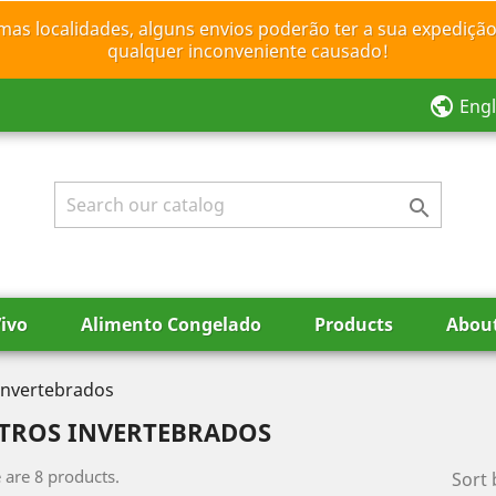
mas localidades, alguns envios poderão ter a sua expedição
qualquer inconveniente causado!
public
Engl

ivo
Alimento Congelado
Products
Abou
Invertebrados
TROS INVERTEBRADOS
 are 8 products.
Sort 