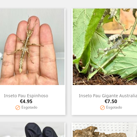
Inseto Pau Espinhoso
Inseto Pau Gigante Australi
Quick view
Quick view


Price
Price
€4.95
€7.50
Esgotado
Esgotado

