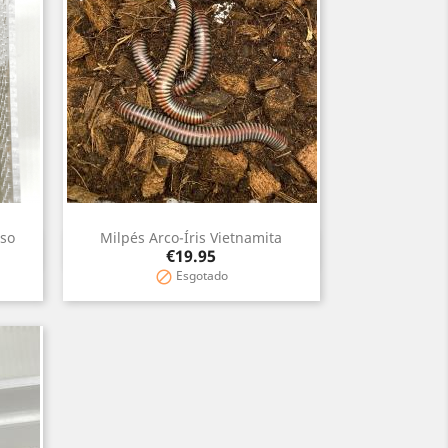
oso
Milpés Arco-Íris Vietnamita
Quick view

Price
€19.95
Esgotado
