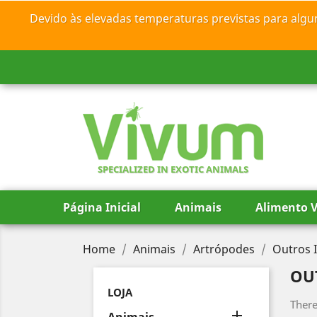
Devido às elevadas temperaturas previstas para algu
SPECIALIZED IN EXOTIC ANIMALS
Página Inicial
Animais
Alimento V
Home
Animais
Artrópodes
Outros 
OU
LOJA
There
