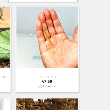
ano
Inseto Pau
Quick view

Price
€7.50
Esgotado
