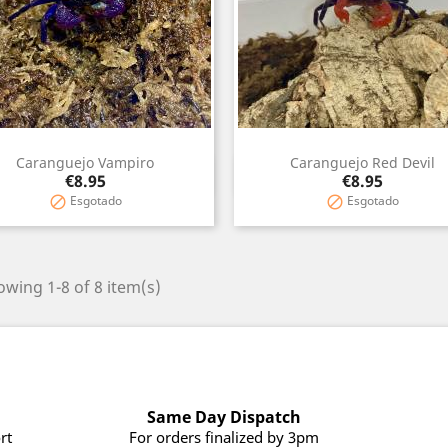
Caranguejo Vampiro
Caranguejo Red Devil
Quick view
Quick view


Price
Price
€8.95
€8.95
Esgotado
Esgotado


wing 1-8 of 8 item(s)
Same Day Dispatch
rt
For orders finalized by 3pm