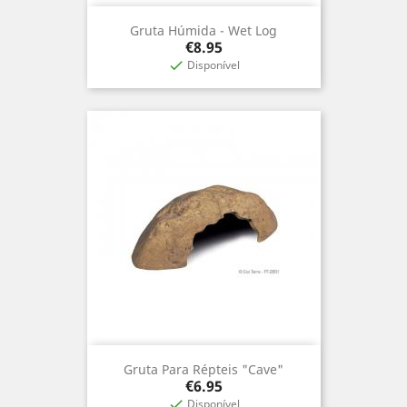
Gruta Húmida - Wet Log
Price
€8.95
Disponível

Gruta Para Répteis "Cave"
Price
€6.95
Disponível
