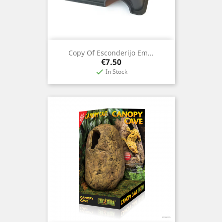
Copy Of Esconderijo Em...
Price
€7.50
In Stock
