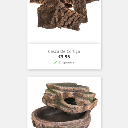
Casca De Cortiça
Price
€3.95
Disponível
