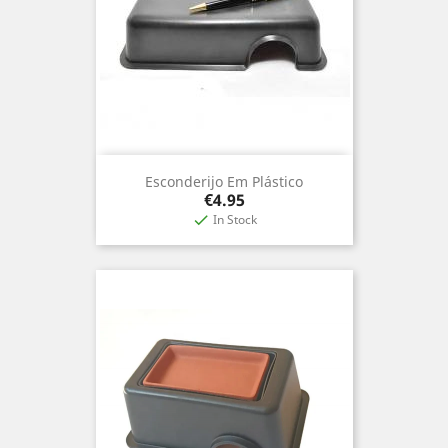
Esconderijo Em Plástico
Price
€4.95
In Stock
