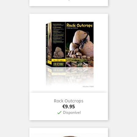
Rock Outcrops
Price
€9.95
Disponível
