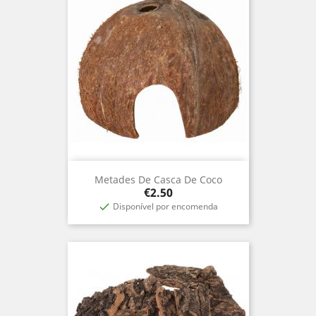
Metades De Casca De Coco
Price
€2.50
Disponível por encomenda
