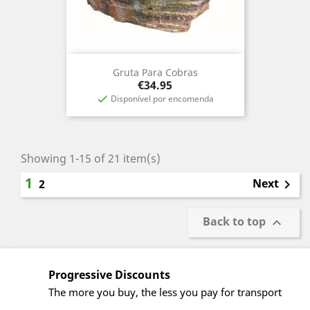
Gruta Para Cobras
Price
€34.95
Disponível por encomenda

Showing 1-15 of 21 item(s)
1
Next
2

Back to top

Progressive Discounts
The more you buy, the less you pay for transport