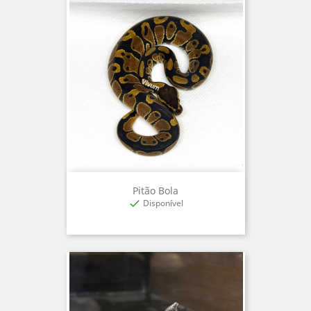
Pitão Bola
Disponível
