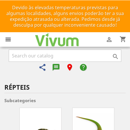
Devido às elevadas temperaturas previstas para
algumas localidades, alguns envios poderão ter a sua
expedição atrasada ou alterada. Pedimos desde já
desculpa por qualquer inconveniente causado!
shopping_cart



share
message-reply-text
room
help
RÉPTEIS
Subcategories