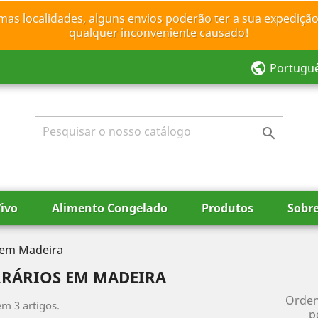
mas localidades, alguns envios poderão ter a sua expedição
qualquer inconveniente causado!
public
Portugu

ivo
Alimento Congelado
Produtos
Sobr
 em Madeira
RRÁRIOS EM MADEIRA
Orde
em 3 artigos.
p