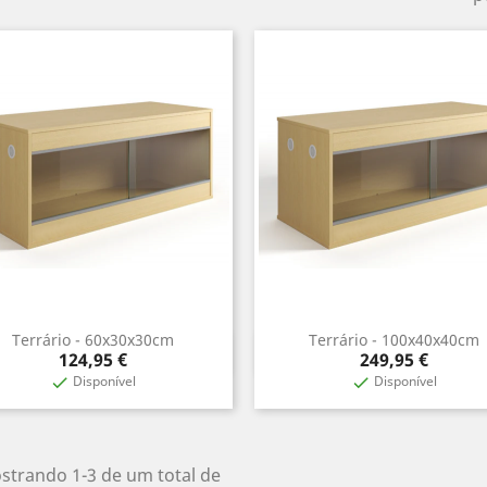
Terrário - 60x30x30cm
Terrário - 100x40x40cm
Vista rápida
Vista rápida


Preço
Preço
124,95 €
249,95 €
Disponível
Disponível


strando 1-3 de um total de