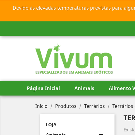
Devido às elevadas temperaturas previstas para algu
ESPECIALIZADOS EM ANIMAIS EXÓTICOS
Página Inicial
Animais
Alimento V
Início
Produtos
Terrários
Terrários
TE
LOJA
Exist
