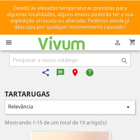
Devido às elevadas temperaturas previstas para
algumas localidades, alguns envios poderão ter a sua
expedição atrasada ou alterada. Pedimos desde já
desculpa por qualquer inconveniente causado!
shopping_cart



share
message-reply-text
room
help
TARTARUGAS
Relevância

Mostrando 1-15 de um total de 19 artigo(s)