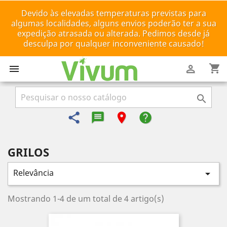
Devido às elevadas temperaturas previstas para
algumas localidades, alguns envios poderão ter a sua
expedição atrasada ou alterada. Pedimos desde já
desculpa por qualquer inconveniente causado!
shopping_cart



share
message-reply-text
room
help
GRILOS
Relevância

Mostrando 1-4 de um total de 4 artigo(s)