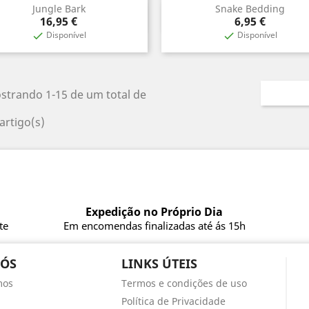
Jungle Bark
Snake Bedding
Vista rápida
Vista rápida


Preço
Preço
16,95 €
6,95 €
Disponível
Disponível


strando 1-15 de um total de
artigo(s)
Expedição no Próprio Dia
te
Em encomendas finalizadas até ás 15h
NÓS
LINKS ÚTEIS
mos
Termos e condições de uso
Política de Privacidade