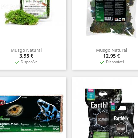
Musgo Natural
Musgo Natural
Vista rápida
Vista rápida


Preço
Preço
3,95 €
12,95 €
Disponível
Disponível

