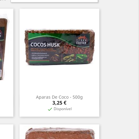
Aparas De Coco - 500g
Vista rápida

Preço
3,25 €
Disponível
