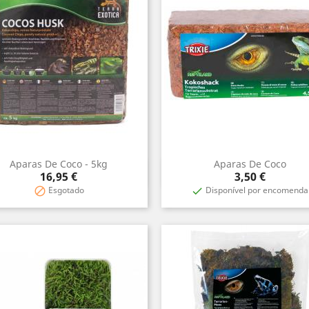
Aparas De Coco - 5kg
Aparas De Coco
Vista rápida
Vista rápida


Preço
Preço
16,95 €
3,50 €
Esgotado
Disponível por encomenda

