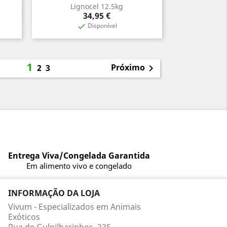
Lignocel 12.5kg
Vista rápida

Preço
34,95 €
Disponível

1
Próximo
2
3

Entrega Viva/Congelada Garantida
Em alimento vivo e congelado
INFORMAÇÃO DA LOJA
Vivum - Especializados em Animais
Exóticos