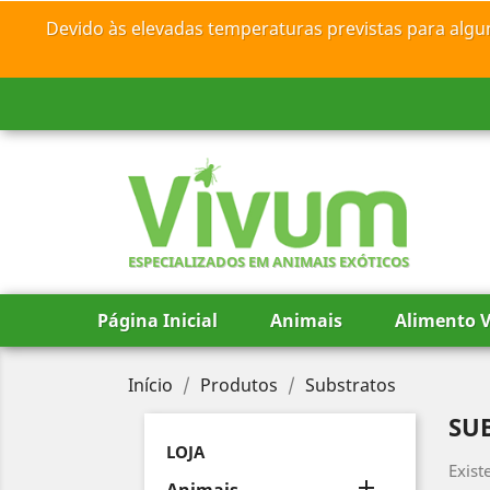
Devido às elevadas temperaturas previstas para algu
ESPECIALIZADOS EM ANIMAIS EXÓTICOS
Página Inicial
Animais
Alimento V
Início
Produtos
Substratos
SU
LOJA
Exist
