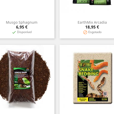
Musgo Sphagnum
EarthMix Arcadia
Vista rápida
Vista rápida


Preço
Preço
6,95 €
18,95 €
Disponível
Esgotado

