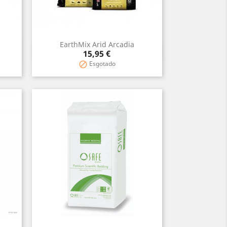
EarthMix Arid Arcadia
Vista rápida

Preço
15,95 €
Esgotado
