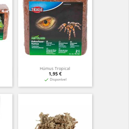
Húmus Tropical
Vista rápida

Preço
1,95 €
Disponível
