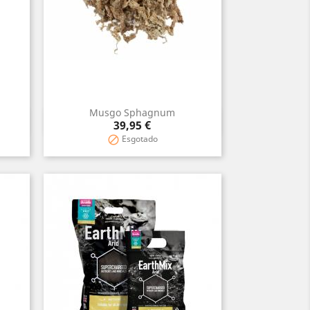
Musgo Sphagnum
Vista rápida

Preço
39,95 €
Esgotado
