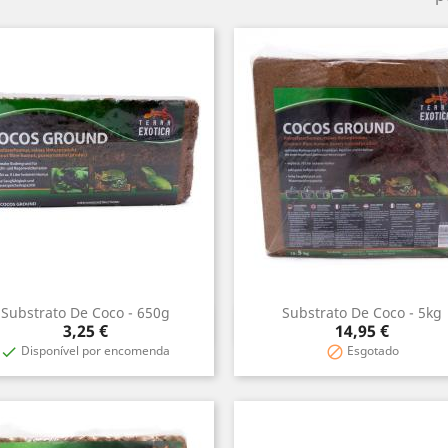
Substrato De Coco - 650g
Substrato De Coco - 5kg
Vista rápida
Vista rápida


Preço
Preço
3,25 €
14,95 €
Disponível por encomenda
Esgotado

