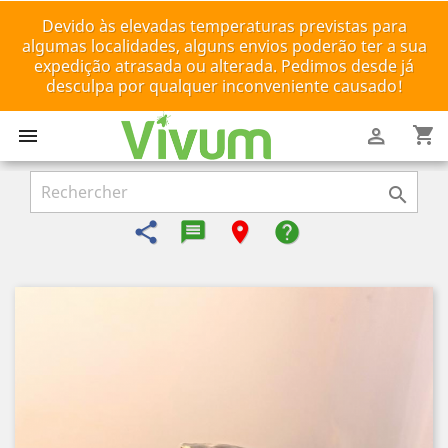
Devido às elevadas temperaturas previstas para
algumas localidades, alguns envios poderão ter a sua
expedição atrasada ou alterada. Pedimos desde já
desculpa por qualquer inconveniente causado!
shopping_cart



share
message-reply-text
room
help