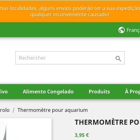
mas localidades, alguns envios poderão ter a sua expedição
qualquer inconveniente causado!
public
Franç

ivo
Alimento Congelado
Produits
À Pro
rolo
Thermomètre pour aquarium
THERMOMÈTRE PO
3,95 €