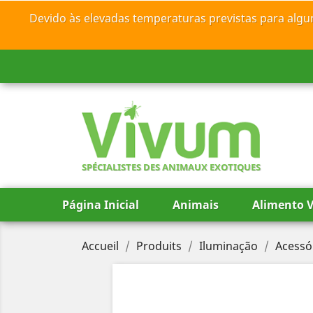
Devido às elevadas temperaturas previstas para algu
SPÉCIALISTES DES ANIMAUX EXOTIQUES
Página Inicial
Animais
Alimento V
Accueil
Produits
Iluminação
Acessó