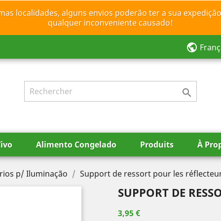
mas localidades, alguns envios poderão ter a sua expedição
qualquer inconveniente causado!
public
Franç

ivo
Alimento Congelado
Produits
À Pro
rios p/ Iluminação
Support de ressort pour les réflecteu
SUPPORT DE RESSO
3,95 €