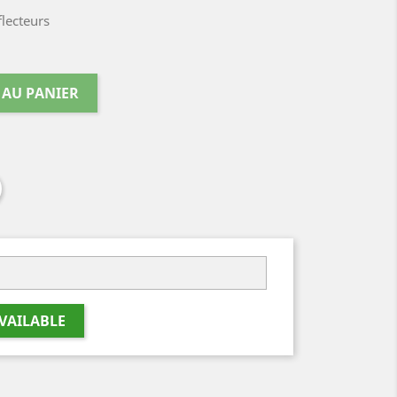
flecteurs
 AU PANIER
VAILABLE