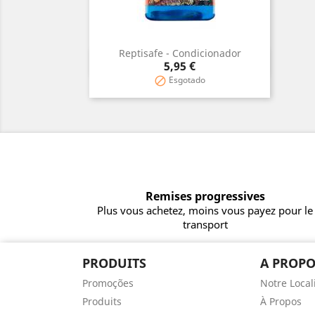
Reptisafe - Condicionador
Aperçu rapide

Prix
5,95 €
Esgotado

Remises progressives
Plus vous achetez, moins vous payez pour le
transport
PRODUITS
A PROPO
Promoções
Notre Local
Produits
À Propos