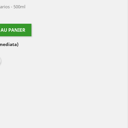
arios - 500ml
 AU PANIER
imediata)