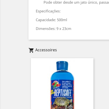
Pode obter desde um jato único, passa
Especificações:
Capacidade: 500ml
Dimensões: 9 x 23cm
Accessoires
shopping_cart