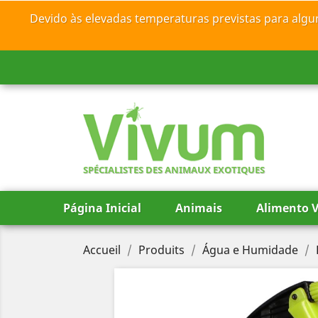
Devido às elevadas temperaturas previstas para algu
SPÉCIALISTES DES ANIMAUX EXOTIQUES
Página Inicial
Animais
Alimento V
Accueil
Produits
Água e Humidade