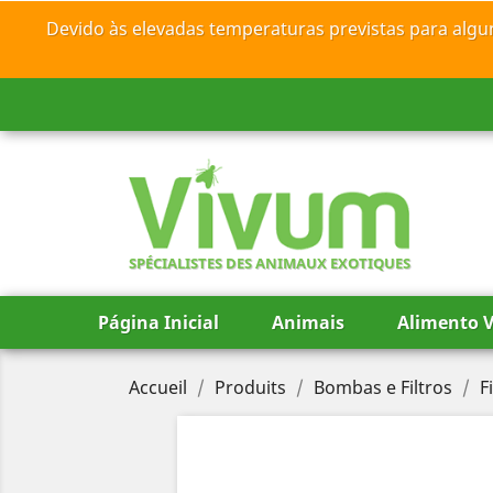
Devido às elevadas temperaturas previstas para algu
SPÉCIALISTES DES ANIMAUX EXOTIQUES
Página Inicial
Animais
Alimento V
Accueil
Produits
Bombas e Filtros
F