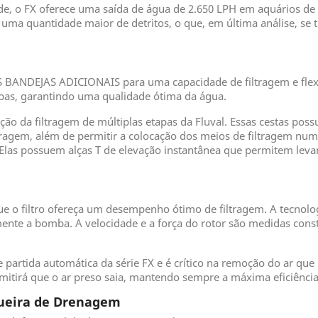
de, o FX oferece uma saída de água de 2.650 LPH em aquários de at
 uma quantidade maior de detritos, o que, em última análise, s
 BANDEJAS ADICIONAIS para uma capacidade de filtragem e flexib
tapas, garantindo uma qualidade ótima da água.
ação da filtragem de múltiplas etapas da Fluval. Essas cestas p
ragem, além de permitir a colocação dos meios de filtragem nu
las possuem alças T de elevação instantânea que permitem levant
que o filtro ofereça um desempenho ótimo de filtragem. A tecno
mente a bomba. A velocidade e a força do rotor são medidas const
artida automática da série FX e é crítico na remoção do ar que
rmitirá que o ar preso saia, mantendo sempre a máxima eficiência
ueira de Drenagem