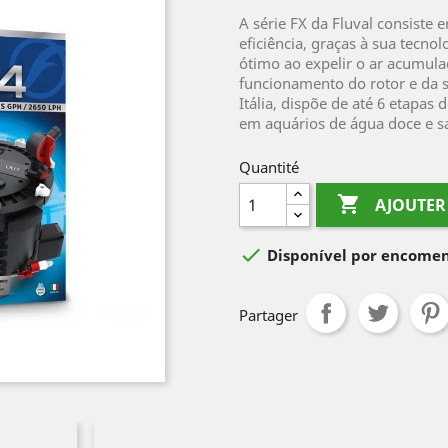
A série FX da Fluval consiste 
eficiência, graças à sua tec
ótimo ao expelir o ar acumula
funcionamento do rotor e da s
Itália, dispõe de até 6 etapas
em aquários de água doce e s
Quantité

AJOUTER

Disponível por encome
Partager