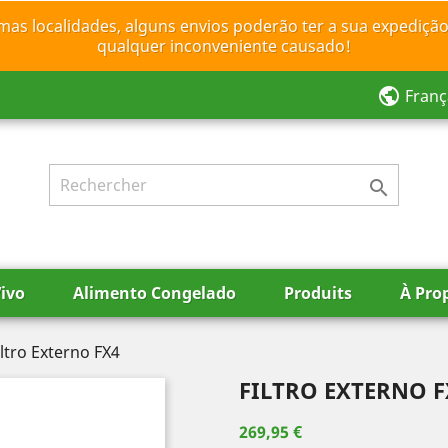
mas localidades, alguns envios poderão ter a sua expedição
qualquer inconveniente causado!
public
Franç

ivo
Alimento Congelado
Produits
À Pro
iltro Externo FX4
FILTRO EXTERNO F
269,95 €