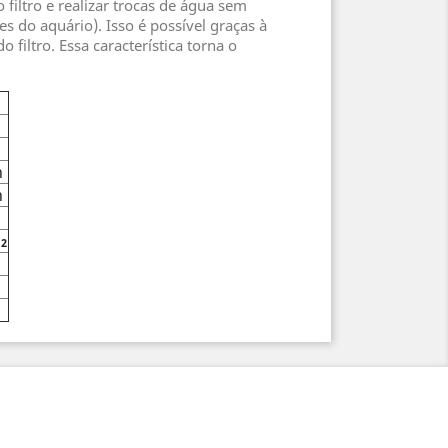
filtro e realizar trocas de água sem
s do aquário). Isso é possível graças à
iltro. Essa característica torna o
h
h
m
2