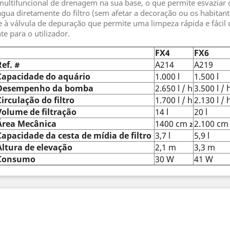
ultifuncional de drenagem na sua base, o que permite esvaziar o 
ua diretamente do filtro (sem afetar a decoração ou os habitante
válvula de depuração que permite uma limpeza rápida e fácil do f
e para o utilizador.
FX4
FX6
Ref. #
A214
A219
Capacidade do aquário
1.000 l
1.500 l
Desempenho da bomba
2.650 l / h
3.500 l / 
Circulação do filtro
1.700 l / h
2.130 l / 
Volume de filtração
14 l
20 l
Área Mecânica
1400 cm
2.100 c
2
Capacidade da cesta de mídia de filtro
3,7 l
5,9 l
Altura de elevação
2,1 m
3,3 m
Consumo
30 W
41 W