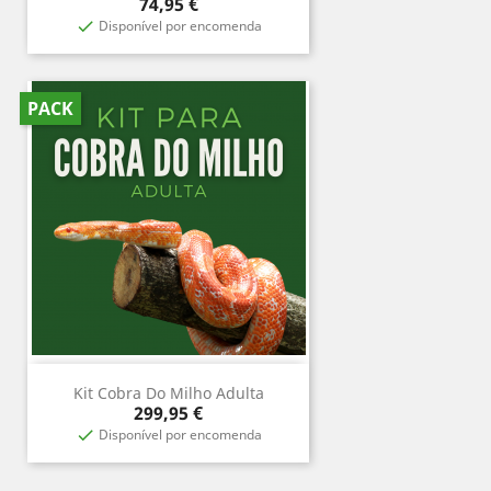
Prix
74,95 €
Disponível por encomenda

PACK
Kit Cobra Do Milho Adulta
Prix
299,95 €
Disponível por encomenda
