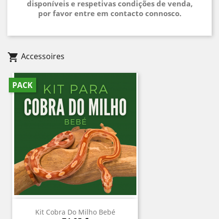
disponíveis e respetivas condições de venda,
por favor entre em contacto connosco.
Accessoires
shopping_cart
PACK
Kit Cobra Do Milho Bebé