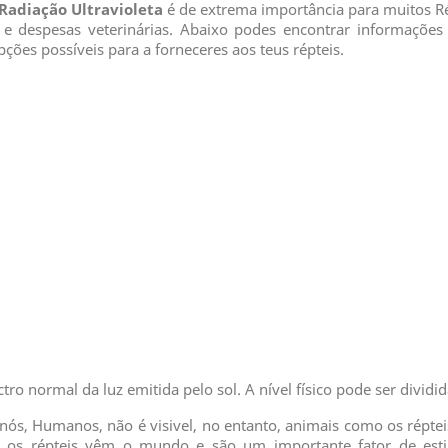
Radiação Ultravioleta
é de extrema importância para muitos Ré
 despesas veterinárias. Abaixo podes encontrar informações bá
ções possíveis para a forneceres aos teus répteis.
ro normal da luz emitida pelo sol. A nível físico pode ser divid
ós, Humanos, não é visivel, no entanto, animais como os réptei
o os répteis vêm o mundo e são um importante fator de est