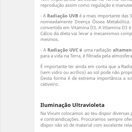
reprodução assim como regulação e manutenç
- A
Radiação UVB
é a mais importante das 3
nomeadamente Doença Óssea Metabólica. U
convertida em Vitamina D3. A Vitamina D3 é u
Cálcio da dieta vai levar a mecanismos com
mesmos.
- A
Radiação UVC é
uma radiação
altament
para a vida na Terra, é filtrada pela atmosfera
É importante ter ainda em conta que a Radia
(sem vidro ou acrílico) ao sol pode não pro
Desta forma é de extrema importância a si
cativeiro.
Iluminação Ultravioleta
Na Vivum colocamos ao teu dispor diversas p
e contraindicações. Procuramos sempre ofe
dispor não só de material com excelente rel