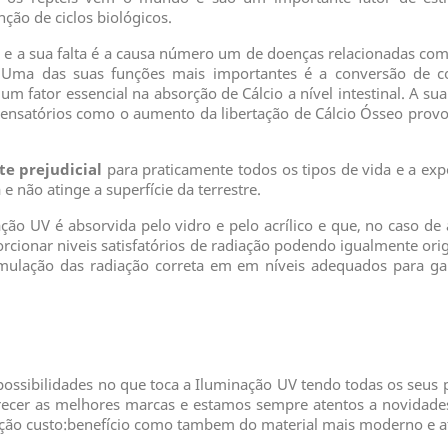
ão de ciclos biológicos.
 e a sua falta é a causa número um de doenças relacionadas com
ma das suas funções mais importantes é a conversão de co
m fator essencial na absorção de Cálcio a nível intestinal. A sua
pensatórios como o aumento da libertação de Cálcio Ósseo pro
e prejudicial
para praticamente todos os tipos de vida e a ex
 e não atinge a superfície da terrestre.
ção UV é absorvida pelo vidro e pelo acrílico e que, no caso de
porcionar niveis satisfatórios de radiação podendo igualmente or
mulação das radiação correta em em níveis adequados para ga
ossibilidades no que toca a Iluminação UV tendo todas os seus 
recer as melhores marcas e estamos sempre atentos a novidades
ação custo:benefício como tambem do material mais moderno e atu