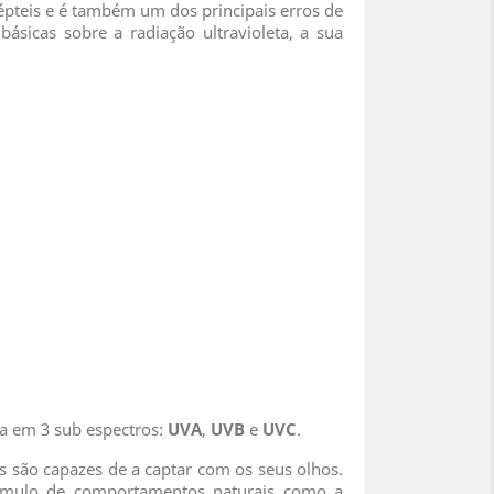
pteis e é também um dos principais erros de
sicas sobre a radiação ultravioleta, a sua
ida em 3 sub espectros:
UVA
,
UVB
e
UVC
.
s são capazes de a captar com os seus olhos.
imulo de comportamentos naturais como a