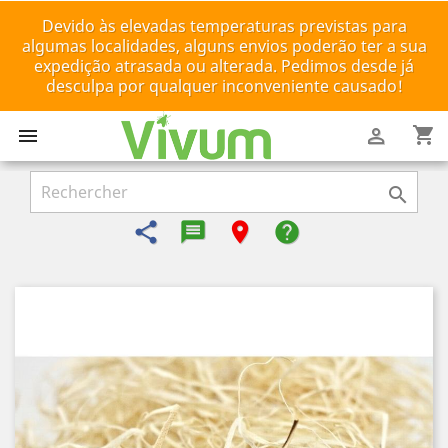
Devido às elevadas temperaturas previstas para
algumas localidades, alguns envios poderão ter a sua
expedição atrasada ou alterada. Pedimos desde já
desculpa por qualquer inconveniente causado!
shopping_cart



share
message-reply-text
room
help