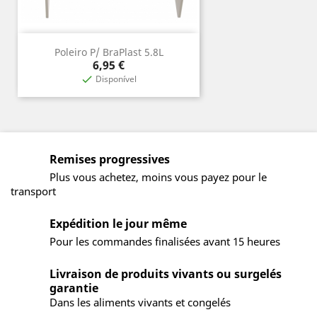
Poleiro P/ BraPlast 5.8L
Prix
6,95 €
Disponível

Remises progressives
Plus vous achetez, moins vous payez pour le
transport
Expédition le jour même
Pour les commandes finalisées avant 15 heures
Livraison de produits vivants ou surgelés
garantie
Dans les aliments vivants et congelés