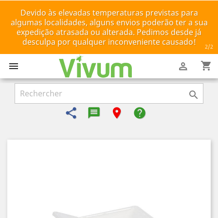
Devido às elevadas temperaturas previstas para
algumas localidades, alguns envios poderão ter a sua
expedição atrasada ou alterada. Pedimos desde já
desculpa por qualquer inconveniente causado!
2
/2
shopping_cart



share
message-reply-text
room
help