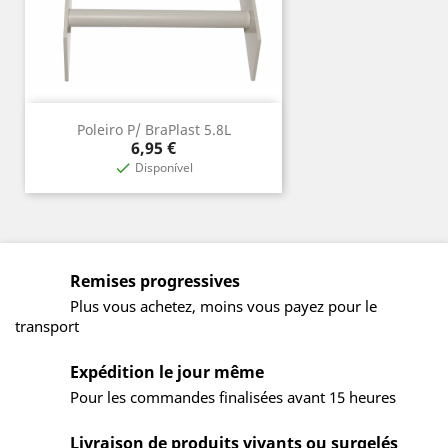
Poleiro P/ BraPlast 5.8L
Prix
6,95 €
Disponível

Remises progressives
Plus vous achetez, moins vous payez pour le
transport
Expédition le jour même
Pour les commandes finalisées avant 15 heures
Livraison de produits vivants ou surgelés