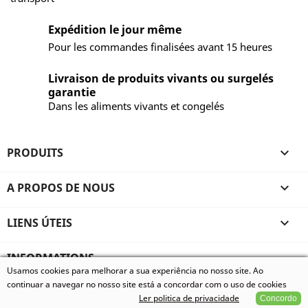
Expédition le jour même
Pour les commandes finalisées avant 15 heures
Livraison de produits vivants ou surgelés
garantie
Dans les aliments vivants et congelés
PRODUITS

A PROPOS DE NOUS

LIENS ÚTEIS

INFORMATIONS
Usamos cookies para melhorar a sua experiência no nosso site. Ao
© 2026 - Vivum - Especializados em Animais Exóticos, todos
continuar a navegar no nosso site está a concordar com o uso de cookies
os direitos reservados.
Ler politica de privacidade
Concordo