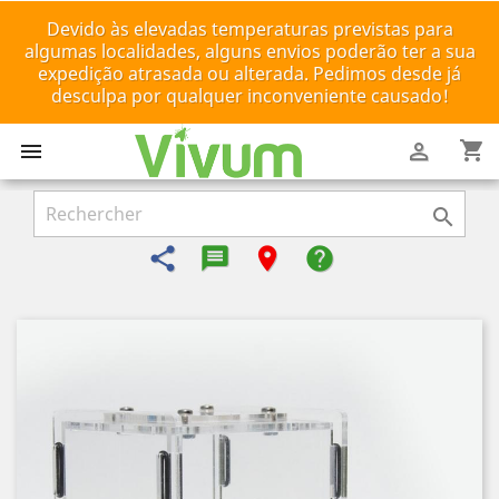
Devido às elevadas temperaturas previstas para
algumas localidades, alguns envios poderão ter a sua
expedição atrasada ou alterada. Pedimos desde já
desculpa por qualquer inconveniente causado!
shopping_cart



share
message-reply-text
room
help