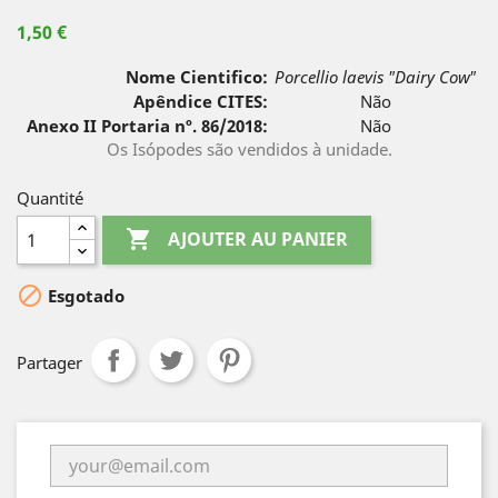
1,50 €
Nome Cientifico:
Porcellio laevis "Dairy Cow"
Apêndice CITES:
Não
Anexo II Portaria nº. 86/2018:
Não
Os Isópodes são vendidos à unidade.
Quantité

AJOUTER AU PANIER

Esgotado
Partager