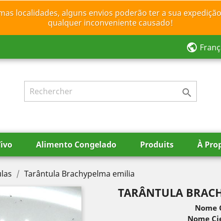
mas localidades, alguns envios poderão ter a sua expedição
qualquer inconveniente causado!
public
Franç

ivo
Alimento Congelado
Produits
À Pro
las
Tarântula Brachypelma emilia
TARÂNTULA BRACH
Nome 
Nome Cie