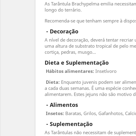
As Tarântula Brachypelma emilia necessita
longo do terrário.
Recomenda-se que tenham sempre à disposi
 - 
Decoração
A nível de decoração, deverá tentar recriar 
uma altura de substrato tropical de pelo me
cortiça, pedras, musgo...
Dieta e Suplementação
Hábitos alimentares:
Insetívoro
Dieta:
Enquanto juvenis podem ser alimen
a cada duas semanas. É uma espécie conhec
alimentarem. Estes jejuns não são motivo 
 - 
Alimentos
 Insetos
:
Baratas, Grilos, Gafanhotos, Calc
 - 
Suplementação
As Tarântulas não necessitam de suplement