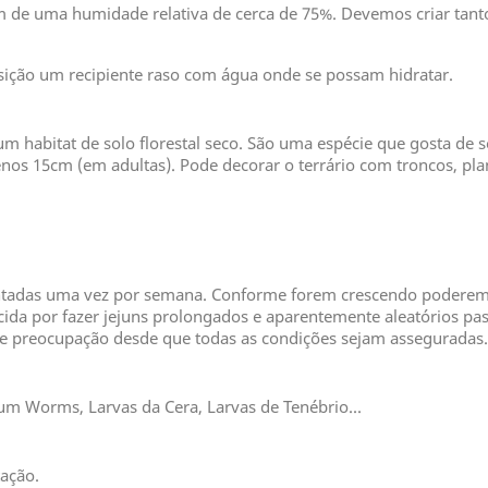
m de uma humidade relativa de cerca de 75%. Devemos criar tan
ção um recipiente raso com água onde se possam hidratar.
um habitat de solo florestal seco. São uma espécie que gosta de s
nos 15cm (em adultas). Pode decorar o terrário com troncos, plant
tadas uma vez por semana. Conforme forem crescendo poderemo
ida por fazer jejuns prolongados e aparentemente aleatórios pa
de preocupação desde que todas as condições sejam asseguradas.
ium Worms, Larvas da Cera, Larvas de Tenébrio...
ação.