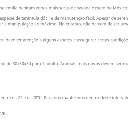
lma emilia habitam zonas mais secas de savana e mato no México
spécie de tarântula dócil e de manutenção fácil. Apesar de sere
r a manipulação ao máximo. No entanto, não deixam de ser uma 
r, deve ter atenção a alguns aspetos e assegurar certas condiçõ
mo de 30x30x30 para 1 adulto. Animais mais novos devem ser ma
entre os 21 e os 28ºC. Para nos mantermos dentro deste interva
UVB.