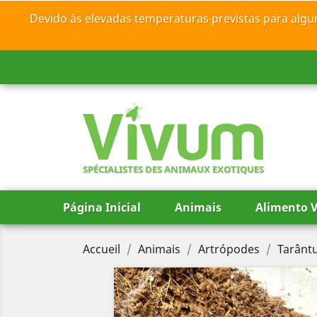
Devido às elevadas temperaturas previstas para algu
SPÉCIALISTES DES ANIMAUX EXOTIQUES
Página Inicial
Animais
Alimento V
Accueil
Animais
Artrópodes
Tarântu