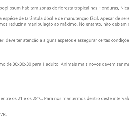
 albopilosum habitam zonas de floresta tropical nas Honduras, Nica
a espécie de tarântula dócil e de manutenção fácil. Apesar de se
os reduzir a manipulação ao máximo. No entanto, não deixam de
r, deve ter atenção a alguns aspetos e assegurar certas condiçõ
mo de 30x30x30 para 1 adulto. Animais mais novos devem ser ma
entre os 21 e os 28ºC. Para nos mantermos dentro deste interva
UVB.