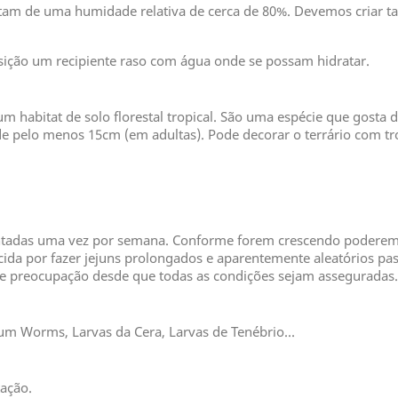
ssitam de uma humidade relativa de cerca de 80%. Devemos criar
ção um recipiente raso com água onde se possam hidratar.
um habitat de solo florestal tropical. São uma espécie que gosta d
de pelo menos 15cm (em adultas). Pode decorar o terrário com tron
tadas uma vez por semana. Conforme forem crescendo poderemo
ida por fazer jejuns prolongados e aparentemente aleatórios pa
de preocupação desde que todas as condições sejam asseguradas.
ium Worms, Larvas da Cera, Larvas de Tenébrio...
ação.