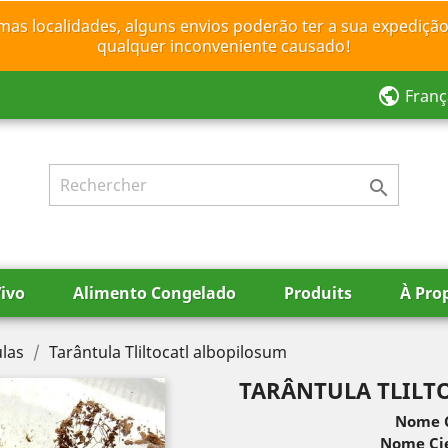
mas localidades, alguns envios poderão ter a sua expedição
qualquer inconveniente causado!
public
Franç

ivo
Alimento Congelado
Produits
À Pro
las
Tarântula Tliltocatl albopilosum
TARÂNTULA TLILT
Nome 
Nome Cie