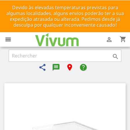
Devido às elevadas temperaturas previstas para
algumas localidades, alguns envios poderão ter a sua
expedição atrasada ou alterada. Pedimos desde já
desculpa por qualquer inconveniente causado!
shopping_cart



share
message-reply-text
room
help