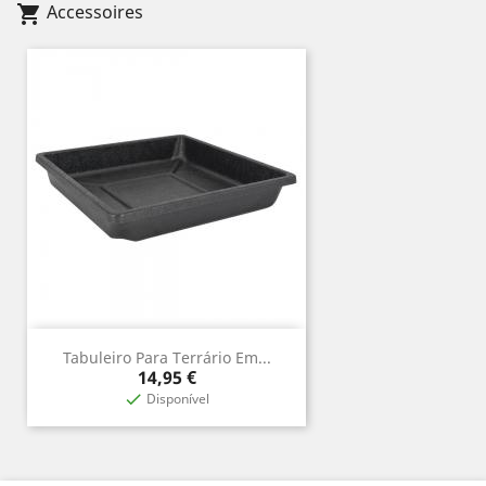
Accessoires
shopping_cart
Tabuleiro Para Terrário Em...
Prix
14,95 €
Disponível
