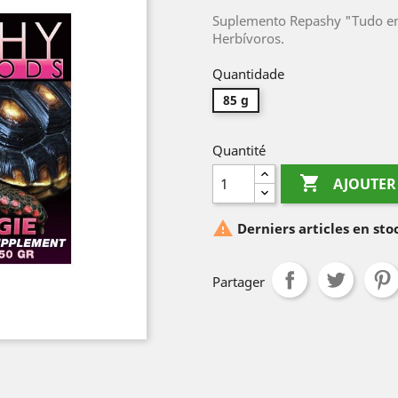
Suplemento Repashy "Tudo em
Herbívoros.
Quantidade
85 g
Quantité

AJOUTER

Derniers articles en st
Partager