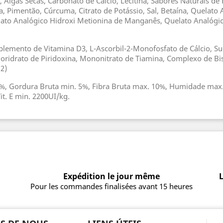
, Algas Secas, Carbonato de Cálcio, Lecitina, Sabores Naturais de 
ula, Pimentão, Cúrcuma, Citrato de Potássio, Sal, Betaína, Quela
lato Analógico Hidroxi Metionina de Manganês, Quelato Analógic
plemento de Vitamina D3, L-Ascorbil-2-Monofosfato de Cálcio, Su
Cloridrato de Piridoxina, Mononitrato de Tiamina, Complexo de Bi
2)
2%, Gordura Bruta min. 5%, Fibra Bruta max. 10%, Humidade max. 
it. E min. 2200UI/kg.
Expédition le jour même
L
Pour les commandes finalisées avant 15 heures