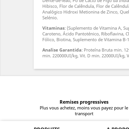
Dente-de-leão, Pó de Cacto de Figo da Índia
Hibisco, Flor de Calêndula, Flor de Calênd
Analógico Hidroxi Metionina de Zinco, Que
Selénio.
Vitaminas
: (Suplemento de Vitamina A, Su
Caroteno, Ácido Pantoténico, Riboflavina, 
Fólico, Biotina, Suplemento de Vitamina B-1
Analise
Garantida
: Proteína Bruta min. 1
min. 220000UI/kg, Vit. D min. 22000UI/kg, V
Remises progressives
Plus vous achetez, moins vous payez pour le
transport