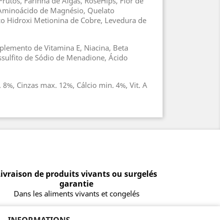
Frutos, Farinha de Algas, RoseHips, Flor de
to Aminoácido de Magnésio, Quelato
o Hidroxi Metionina de Cobre, Levedura de
plemento de Vitamina E, Niacina, Beta
ssulfito de Sódio de Menadione, Ácido
8%, Cinzas max. 12%, Cálcio min. 4%, Vit. A
ivraison de produits vivants ou surgelés
garantie
Dans les aliments vivants et congelés